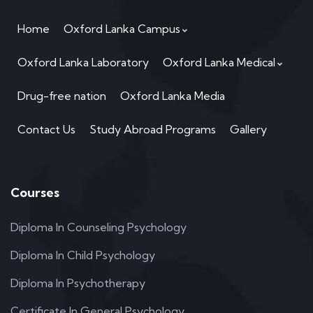
Home
Oxford Lanka Campus
Oxford Lanka Laboratory
Oxford Lanka Medical
Drug-free nation
Oxford Lanka Media
Contact Us
Study Abroad Programs
Gallery
Courses
Diploma In Counseling Psychology
Diploma In Child Psychology
Diploma In Psychotherapy
Certificate In General Psychology