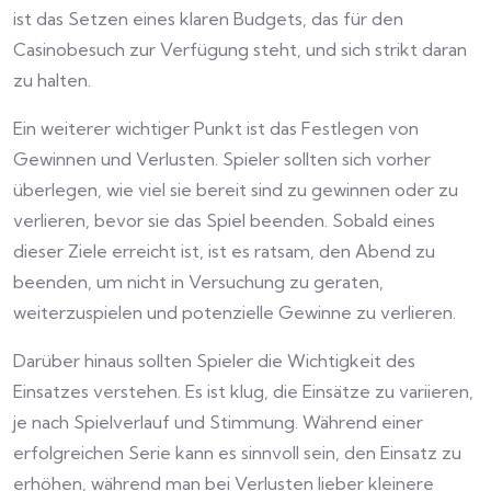
ist das Setzen eines klaren Budgets, das für den
Casinobesuch zur Verfügung steht, und sich strikt daran
zu halten.
Ein weiterer wichtiger Punkt ist das Festlegen von
Gewinnen und Verlusten. Spieler sollten sich vorher
überlegen, wie viel sie bereit sind zu gewinnen oder zu
verlieren, bevor sie das Spiel beenden. Sobald eines
dieser Ziele erreicht ist, ist es ratsam, den Abend zu
beenden, um nicht in Versuchung zu geraten,
weiterzuspielen und potenzielle Gewinne zu verlieren.
Darüber hinaus sollten Spieler die Wichtigkeit des
Einsatzes verstehen. Es ist klug, die Einsätze zu variieren,
je nach Spielverlauf und Stimmung. Während einer
erfolgreichen Serie kann es sinnvoll sein, den Einsatz zu
erhöhen, während man bei Verlusten lieber kleinere