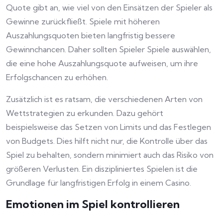
Quote gibt an, wie viel von den Einsätzen der Spieler als
Gewinne zurückfließt. Spiele mit höheren
Auszahlungsquoten bieten langfristig bessere
Gewinnchancen. Daher sollten Spieler Spiele auswählen,
die eine hohe Auszahlungsquote aufweisen, um ihre
Erfolgschancen zu erhöhen.
Zusätzlich ist es ratsam, die verschiedenen Arten von
Wettstrategien zu erkunden. Dazu gehört
beispielsweise das Setzen von Limits und das Festlegen
von Budgets. Dies hilft nicht nur, die Kontrolle über das
Spiel zu behalten, sondern minimiert auch das Risiko von
größeren Verlusten. Ein diszipliniertes Spielen ist die
Grundlage für langfristigen Erfolg in einem Casino.
Emotionen im Spiel kontrollieren