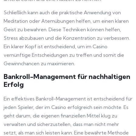
Schließlich kann auch die praktische Anwendung von
Meditation oder Atemübungen helfen, um einen klaren
Geist zu bewahren. Diese Techniken können helfen,
Stress abzubauen und die Konzentration zu verbessern.
Ein klarer Kopf ist entscheidend, um im Casino
vernünftige Entscheidungen zu treffen und somit die
Gewinnchancen zu maximieren.
Bankroll-Management für nachhaltigen
Erfolg
Ein effektives Bankroll-Management ist entscheidend für
jeden Spieler, der im Casino erfolgreich sein möchte. Es
geht darum, die eigenen finanziellen Mittel klug zu
verwalten und sicherzustellen, dass man nicht mehr
setzt, als man sich leisten kann. Eine bewährte Methode