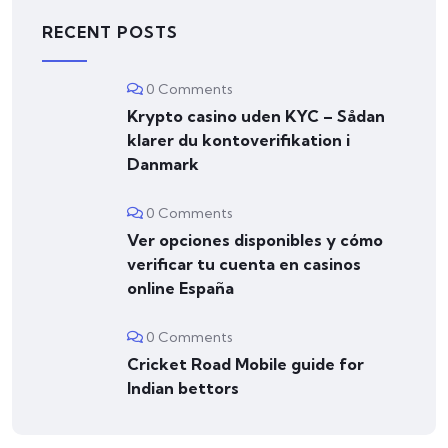
RECENT POSTS
0 Comments
Krypto casino uden KYC – Sådan
klarer du kontoverifikation i
Danmark
0 Comments
Ver opciones disponibles y cómo
verificar tu cuenta en casinos
online España
0 Comments
Cricket Road Mobile guide for
Indian bettors