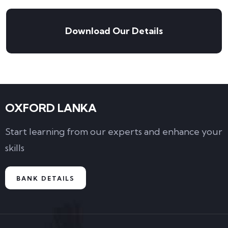
Download Our Details
OXFORD LANKA
Start learning from our experts and enhance your
skills
BANK DETAILS