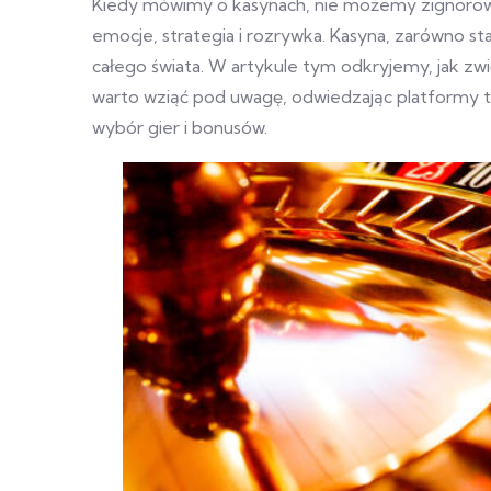
Kiedy mówimy o kasynach, nie możemy zignorować
emocje, strategia i rozrywka. Kasyna, zarówno stac
całego świata. W artykule tym odkryjemy, jak zw
warto wziąć pod uwagę, odwiedzając platformy t
wybór gier i bonusów.