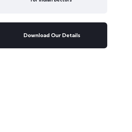
Download Our Details