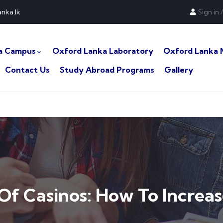
nka.lk
Sign in
/
a Campus
Oxford Lanka Laboratory
Oxford Lanka 
Contact Us
Study Abroad Programs
Gallery
 Of Casinos: How To Increa