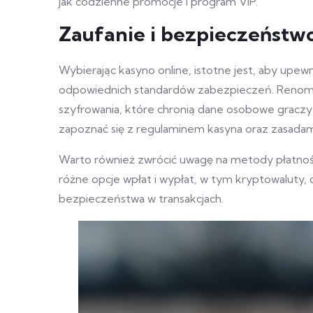
jak codzienne promocje i program VIP.
Zaufanie i bezpieczeństw
Wybierając kasyno online, istotne jest, aby upewn
odpowiednich standardów zabezpieczeń. Renom
szyfrowania, które chronią dane osobowe graczy 
zapoznać się z regulaminem kasyna oraz zasadam
Warto również zwrócić uwagę na metody płatnośc
różne opcje wpłat i wypłat, w tym kryptowaluty,
bezpieczeństwa w transakcjach.