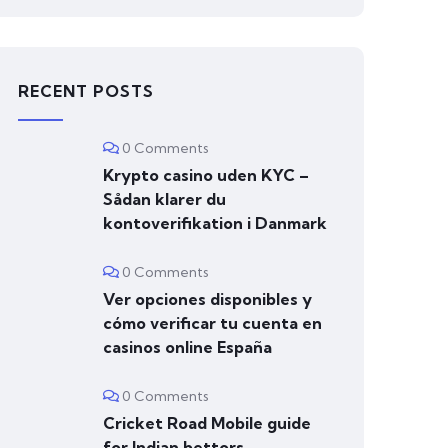
RECENT POSTS
0 Comments
Krypto casino uden KYC –
Sådan klarer du
kontoverifikation i Danmark
0 Comments
Ver opciones disponibles y
cómo verificar tu cuenta en
casinos online España
0 Comments
Cricket Road Mobile guide
for Indian bettors