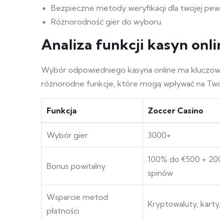
Bezpieczne metody weryfikacji dla twojej pew
Różnorodność gier do wyboru.
Analiza funkcji kasyn onli
Wybór odpowiedniego kasyna online ma kluczowe
różnorodne funkcje, które mogą wpływać na Two
Funkcja
Zoccer Casino
Wybór gier
3000+
100% do €500 + 2
Bonus powitalny
spinów
Wsparcie metod
Kryptowaluty, karty
płatności