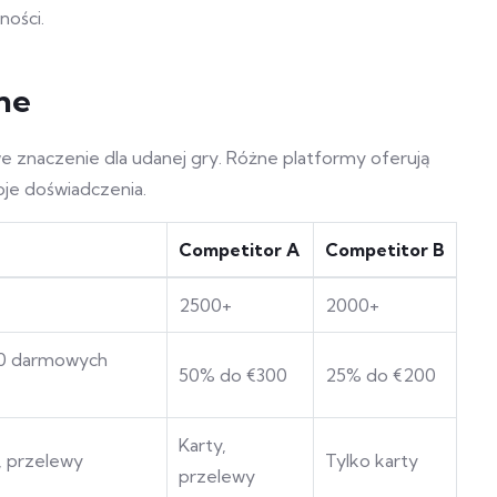
ności.
ne
 znaczenie dla udanej gry. Różne platformy oferują
je doświadczenia.
Competitor A
Competitor B
2500+
2000+
00 darmowych
50% do €300
25% do €200
Karty,
, przelewy
Tylko karty
przelewy