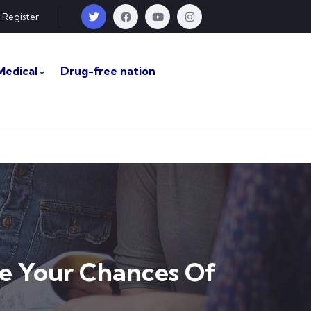
Register
Medical
Drug-free nation
se Your Chances Of