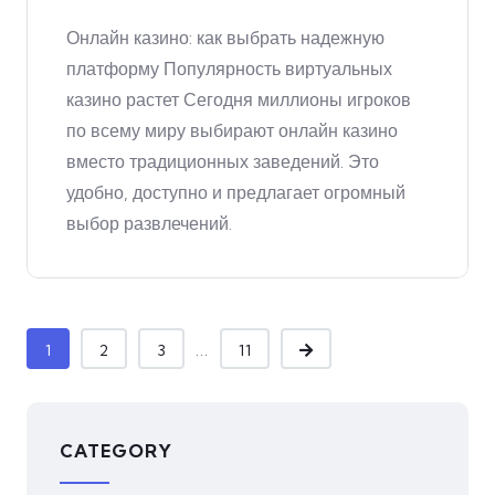
Онлайн казино: как выбрать надежную
платформу Популярность виртуальных
казино растет Сегодня миллионы игроков
по всему миру выбирают онлайн казино
вместо традиционных заведений. Это
удобно, доступно и предлагает огромный
выбор развлечений.
...
1
2
3
11
CATEGORY