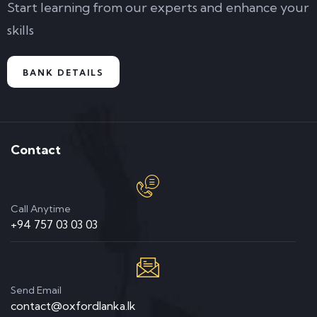
Start learning from our experts and enhance your
skills
BANK DETAILS
Contact
Call Anytime
+94 757 03 03 03
Send Email
contact@oxfordlanka.lk