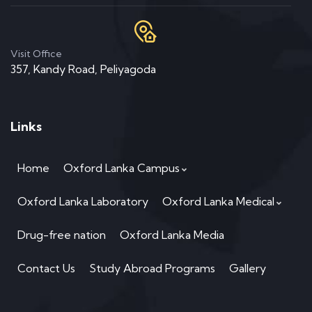
Visit Office
357, Kandy Road, Peliyagoda
Links
Home
Oxford Lanka Campus
Oxford Lanka Laboratory
Oxford Lanka Medical
Drug-free nation
Oxford Lanka Media
Contact Us
Study Abroad Programs
Gallery