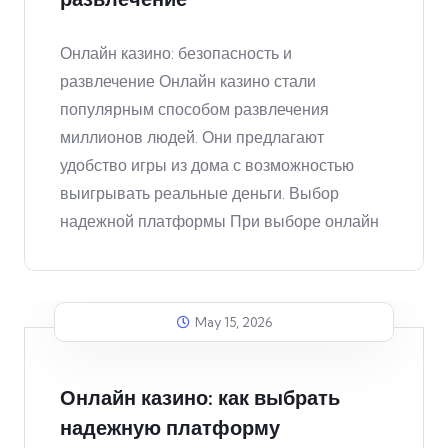
Онлайн казино: безопасность и
развлечение Онлайн казино стали
популярным способом развлечения
миллионов людей. Они предлагают
удобство игры из дома с возможностью
выигрывать реальные деньги. Выбор
надежной платформы При выборе онлайн
May 15, 2026
Онлайн казино: как выбрать
надежную платформу