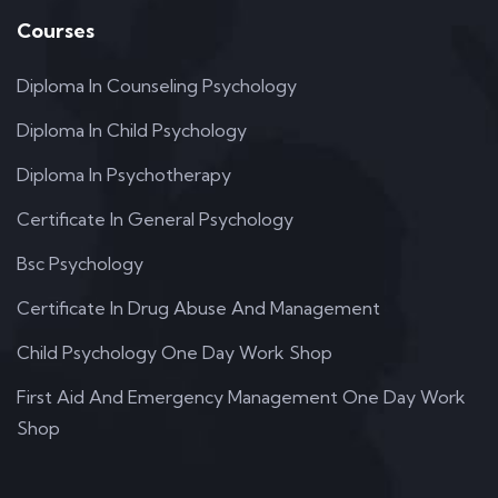
Courses
Diploma In Counseling Psychology
Diploma In Child Psychology
Diploma In Psychotherapy
Certificate In General Psychology
Bsc Psychology
Certificate In Drug Abuse And Management
Child Psychology One Day Work Shop
First Aid And Emergency Management One Day Work
Shop