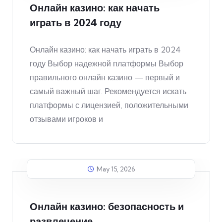
Онлайн казино: как начать
играть в 2024 году
Онлайн казино: как начать играть в 2024
году Выбор надежной платформы Выбор
правильного онлайн казино — первый и
самый важный шаг. Рекомендуется искать
платформы с лицензией, положительными
отзывами игроков и
May 15, 2026
Онлайн казино: безопасность и
развлечение