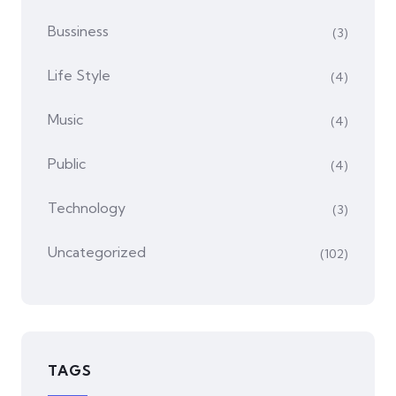
Bussiness
(3)
Life Style
(4)
Music
(4)
Public
(4)
Technology
(3)
Uncategorized
(102)
TAGS