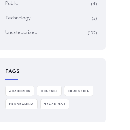
Public
(4)
Technology
(3)
Uncategorized
(102)
TAGS
ACADEMICS
COURSES
EDUCATION
PROGRAMING
TEACHINGS