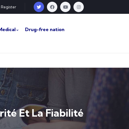
Register
Medical
Drug-free nation
ité Et La Fiabilité