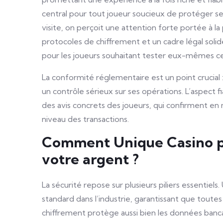
central pour tout joueur soucieux de protéger s
visite, on perçoit une attention forte portée à l
protocoles de chiffrement et un cadre légal solide
pour les joueurs souhaitant tester eux-mêmes ce
La conformité réglementaire est un point crucial 
un contrôle sérieux sur ses opérations. L’aspect f
des avis concrets des joueurs, qui confirment en
niveau des transactions.
Comment Unique Casino pr
votre argent ?
La sécurité repose sur plusieurs piliers essentiels
standard dans l’industrie, garantissant que toute
chiffrement protège aussi bien les données bancai