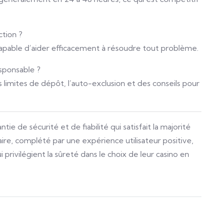
ction ?
 capable d’aider efficacement à résoudre tout problème.
esponsable ?
s limites de dépôt, l’auto-exclusion et des conseils pour
ie de sécurité et de fiabilité qui satisfait la majorité
ire, complété par une expérience utilisateur positive,
 privilégient la sûreté dans le choix de leur casino en