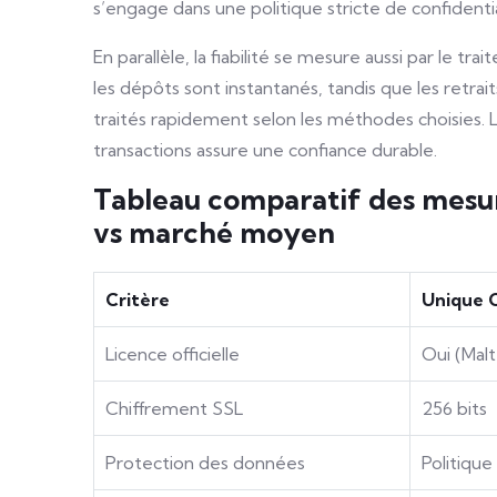
s’engage dans une politique stricte de confidentia
En parallèle, la fiabilité se mesure aussi par le t
les dépôts sont instantanés, tandis que les retrait
traités rapidement selon les méthodes choisies. L
transactions assure une confiance durable.
Tableau comparatif des mesur
vs marché moyen
Critère
Unique 
Licence officielle
Oui (Malt
Chiffrement SSL
256 bits
Protection des données
Politique