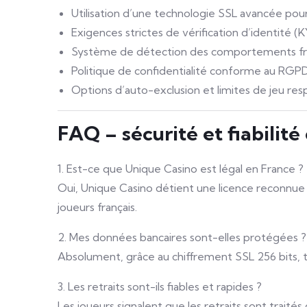
Utilisation d’une technologie SSL avancée pour
Exigences strictes de vérification d’identité (K
Système de détection des comportements fra
Politique de confidentialité conforme au RGPD
Options d’auto-exclusion et limites de jeu res
FAQ – sécurité et fiabilit
1. Est-ce que Unique Casino est légal en France ?
Oui, Unique Casino détient une licence reconnue 
joueurs français.
2. Mes données bancaires sont-elles protégées ?
Absolument, grâce au chiffrement SSL 256 bits, t
3. Les retraits sont-ils fiables et rapides ?
Les joueurs signalent que les retraits sont trait