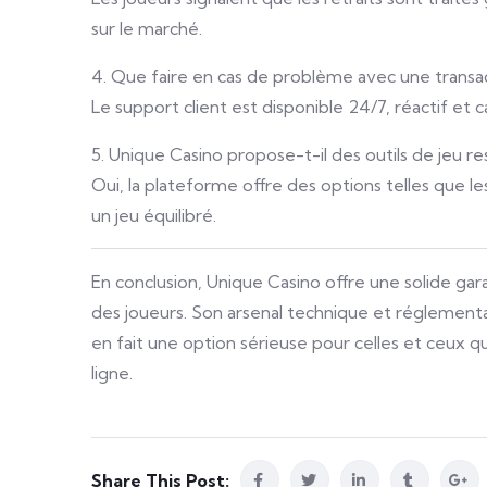
sur le marché.
4. Que faire en cas de problème avec une transa
Le support client est disponible 24/7, réactif et
5. Unique Casino propose-t-il des outils de jeu r
Oui, la plateforme offre des options telles que le
un jeu équilibré.
En conclusion, Unique Casino offre une solide garant
des joueurs. Son arsenal technique et réglementa
en fait une option sérieuse pour celles et ceux qui
ligne.
Share This Post: