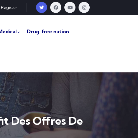
Register
Medical
Drug-free nation
it Des Offres De