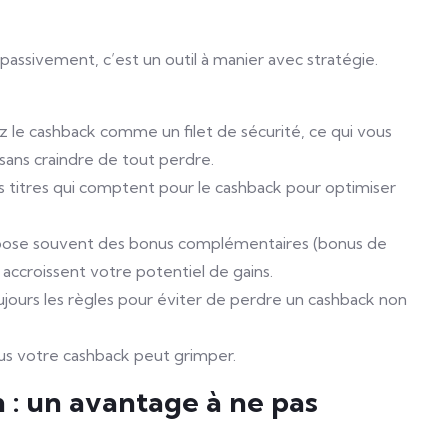
assivement, c’est un outil à manier avec stratégie.
z le cashback comme un filet de sécurité, ce qui vous
ns craindre de tout perdre.
les titres qui comptent pour le cashback pour optimiser
opose souvent des bonus complémentaires (bonus de
 accroissent votre potentiel de gains.
ujours les règles pour éviter de perdre un cashback non
plus votre cashback peut grimper.
 : un avantage à ne pas