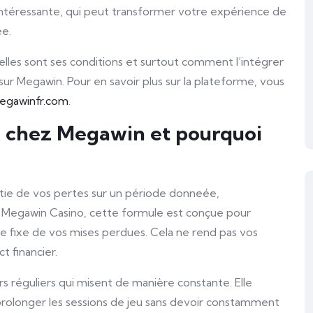
intéressante, qui peut transformer votre expérience de
ée.
les sont ses conditions et surtout comment l’intégrer
ur Megawin. Pour en savoir plus sur la plateforme, vous
megawinfr.com
.
k chez Megawin et pourquoi
ie de vos pertes sur un période donneée,
Megawin Casino, cette formule est conçue pour
ge fixe de vos mises perdues. Cela ne rend pas vos
t financier.
rs réguliers qui misent de manière constante. Elle
 prolonger les sessions de jeu sans devoir constamment