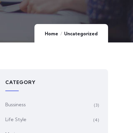
Home
Uncategorized
CATEGORY
Bussiness
(3)
Life Style
(4)