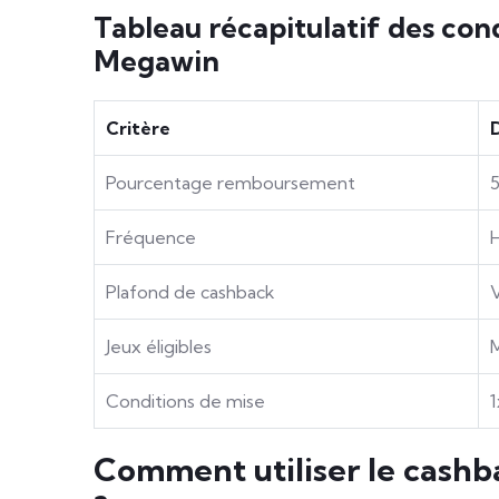
Tableau récapitulatif des con
Megawin
Critère
D
Pourcentage remboursement
5
Fréquence
Plafond de cashback
V
Jeux éligibles
M
Conditions de mise
1
Comment utiliser le cashb