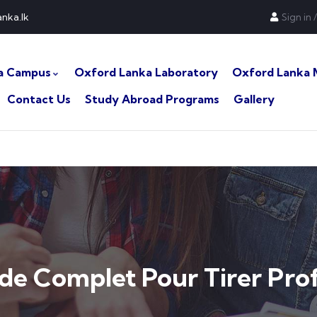
nka.lk
Sign in
/
a Campus
Oxford Lanka Laboratory
Oxford Lanka 
Contact Us
Study Abroad Programs
Gallery
de Complet Pour Tirer Prof