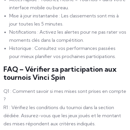
interface mobile ou bureau.
Mise à jour instantanée : Les classements sont mis à
jour toutes les 5 minutes.
Notifications : Activez les alertes pour ne pas rater vos
moments clés dans la compétition.
Historique : Consultez vos performances passées
pour mieux planifier vos prochaines participations.
FAQ – Vérifier sa participation aux
tournois Vinci Spin
Q1 : Comment savoir si mes mises sont prises en compte
?
R1 : Vérifiez les conditions du tournoi dans la section
dédiée. Assurez-vous que les jeux joués et le montant
des mises répondent aux critères indiqués.