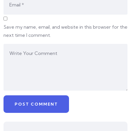
Save my name, email, and website in this browser for the
next time I comment.