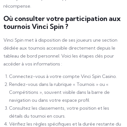
récompense.
Où consulter votre participation aux
tournois Vinci Spin ?
Vinci Spin met à disposition de ses joueurs une section
dédiée aux tournois accessible directement depuis le
tableau de bord personnel. Voici les étapes clés pour
accéder à vos informations :
Connectez-vous à votre compte Vinci Spin Casino.
Rendez-vous dans la rubrique « Tournois » ou «
Compétitions », souvent visible dans la barre de
navigation ou dans votre espace profil.
Consultez les classements, votre position et les
détails du tournoi en cours.
Vérifiez les règles spécifiques et la durée restante du