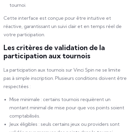
tournoi.
Cette interface est conçue pour être intuitive et
réactive, garantissant un suivi clair et en temps réel de
votre participation.
Les critères de validation de la
participation aux tournois
La participation aux tournois sur Vinci Spin ne se limite
pas à simple inscription. Plusieurs conditions doivent être
respectées :
Mise minimale : certains tournois requièrent un
montant minimal de mise pour que vos points soient
comptabilisés.
Jeux éligibles : seuls certains jeux ou providers sont