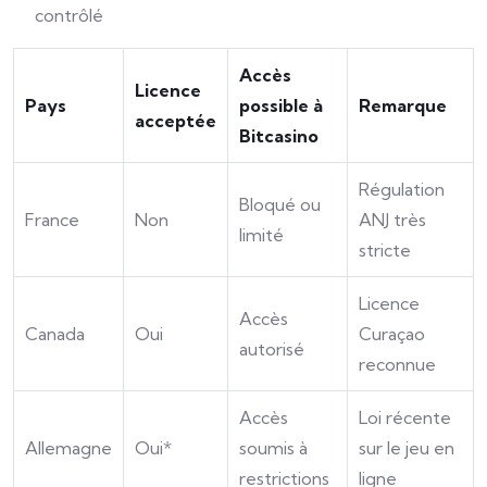
contrôlé
Accès
Licence
Pays
possible à
Remarque
acceptée
Bitcasino
Régulation
Bloqué ou
France
Non
ANJ très
limité
stricte
Licence
Accès
Canada
Oui
Curaçao
autorisé
reconnue
Accès
Loi récente
Allemagne
Oui*
soumis à
sur le jeu en
restrictions
ligne