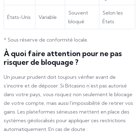
Souvent
Selon les
États-Unis
Variable
bloqué
États
* Sous réserve de conformité locale.
À quoi faire attention pour ne pas
risquer de bloquage ?
Un joueur prudent doit toujours vérifier avant de
s’inscrire et de déposer. Si Bitcasino n’est pas autorisé
dans votre pays, vous risquez non seulement le blocage
de votre compte, mais aussi l’impossibilité de retirer vos
gains. Les plateformes sérieuses mettent en place des
systèmes géolocalisés pour appliquer ces restrictions
automatiquement. En cas de doute :