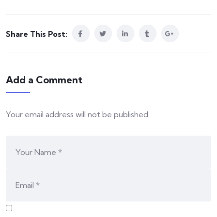
Share This Post:
Add a Comment
Your email address will not be published.