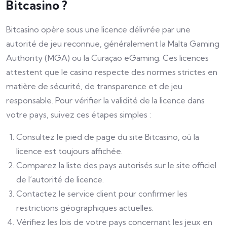
Bitcasino ?
Bitcasino opère sous une licence délivrée par une
autorité de jeu reconnue, généralement la Malta Gaming
Authority (MGA) ou la Curaçao eGaming. Ces licences
attestent que le casino respecte des normes strictes en
matière de sécurité, de transparence et de jeu
responsable. Pour vérifier la validité de la licence dans
votre pays, suivez ces étapes simples :
Consultez le pied de page du site Bitcasino, où la
licence est toujours affichée.
Comparez la liste des pays autorisés sur le site officiel
de l’autorité de licence.
Contactez le service client pour confirmer les
restrictions géographiques actuelles.
Vérifiez les lois de votre pays concernant les jeux en