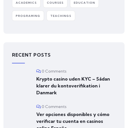
ACADEMICS
COURSES
EDUCATION
PROGRAMING
TEACHINGS
RECENT POSTS
0 Comments
Krypto casino uden KYC – Sådan
klarer du kontoverifikation i
Danmark
0 Comments
Ver opciones disponibles y cómo
verificar tu cuenta en casinos
online España