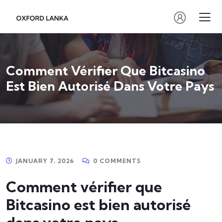
Comment Vérifier Que Bitcasino
Est Bien Autorisé Dans Votre Pays
JANUARY 7, 2026
0 COMMENTS
Comment vérifier que
Bitcasino est bien autorisé