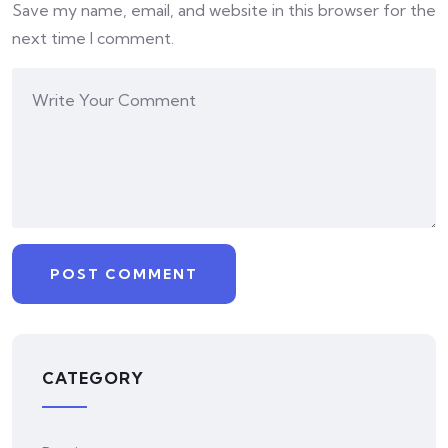
Save my name, email, and website in this browser for the
next time I comment.
CATEGORY