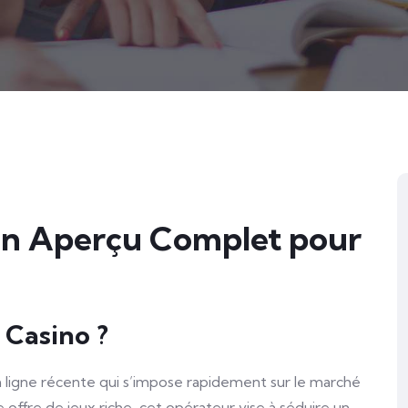
 Un Aperçu Complet pour
 Casino ?
n ligne récente qui s’impose rapidement sur le marché
offre de jeux riche, cet opérateur vise à séduire un