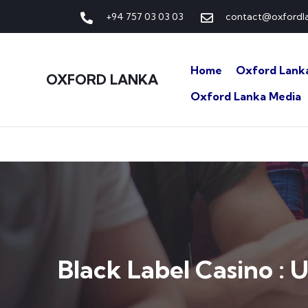
+94 757 03 03 03
contact@oxfordla
Home
Oxford Lank
OXFORD LANKA
Oxford Lanka Media
Black Label Casino : 