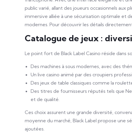
public varié, allant des joueurs occasionnels aux 
immersive alliée à une sécurisation optimale e
modernes. Pour découvrir les détails directemen
Catalogue de jeux : divers
Le point fort de Black Label Casino réside dans s
Des machines à sous modernes, avec des théma
Un live casino animé par des croupiers profess
Des jeux de table classiques comme la roulette,
Des titres de fournisseurs réputés tels que Ne
et de qualité.
Ces choix assurent une grande diversité, convenan
moyenne du marché, Black Label propose une sél
ajoutées.