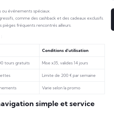
ns ou événements spéciaux.
ressifs, comme des cashback et des cadeaux exclusifs.
s pièges fréquents rencontrés ailleurs.
 :
Conditions d’utilisation
00 tours gratuits
Mise x35, valides 14 jours
nettes
Limite de 200 € par semaine
énements
Varie selon la promo
navigation simple et service