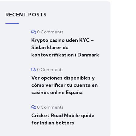
RECENT POSTS
0 Comments
Krypto casino uden KYC –
Sådan klarer du
kontoverifikation i Danmark
0 Comments
Ver opciones disponibles y
cómo verificar tu cuenta en
casinos online España
0 Comments
Cricket Road Mobile guide
for Indian bettors