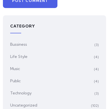
CATEGORY
Bussiness
(3)
Life Style
(4)
Music
(4)
Public
(4)
Technology
(3)
Uncategorized
(102)