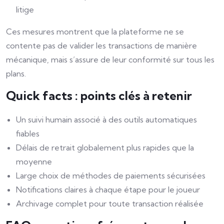
litige
Ces mesures montrent que la plateforme ne se
contente pas de valider les transactions de manière
mécanique, mais s’assure de leur conformité sur tous les
plans.
Quick facts : points clés à retenir
Un suivi humain associé à des outils automatiques
fiables
Délais de retrait globalement plus rapides que la
moyenne
Large choix de méthodes de paiements sécurisées
Notifications claires à chaque étape pour le joueur
Archivage complet pour toute transaction réalisée