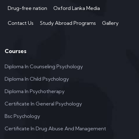
Drug-free nation
Oxford Lanka Media
Contact Us
Study Abroad Programs
Gallery
Courses
Diploma In Counseling Psychology
Diploma In Child Psychology
Diploma In Psychotherapy
Certificate In General Psychology
Bsc Psychology
Certificate In Drug Abuse And Management