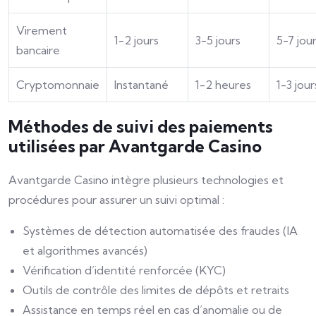
Virement
1-2 jours
3-5 jours
5-7 jou
bancaire
Cryptomonnaie
Instantané
1-2 heures
1-3 jour
Méthodes de suivi des paiements
utilisées par Avantgarde Casino
Avantgarde Casino intègre plusieurs technologies et
procédures pour assurer un suivi optimal :
Systèmes de détection automatisée des fraudes (IA
et algorithmes avancés)
Vérification d’identité renforcée (KYC)
Outils de contrôle des limites de dépôts et retraits
Assistance en temps réel en cas d’anomalie ou de