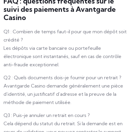
FAQ : questions fréquentes sur le
suivi des paiements à Avantgarde
Casino
Q1 : Combien de temps faut-il pour que mon dépôt soit
crédité ?
Les dépôts via carte bancaire ou portefeuille
électronique sont instantanés, sauf en cas de contrôle
anti-fraude exceptionnel.
Q2 : Quels documents dois-je fournir pour un retrait ?
Avantgarde Casino demande généralement une pièce
d’identité, un justificatif d’adresse et la preuve de la
méthode de paiement utilisée.
Q3 : Puis-je annuler un retrait en cours ?
Cela dépend du statut du retrait. Si la demande est en
cours de validation, vous pouvez contacter le support