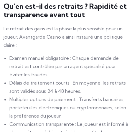
Qu’en est-il des retraits ? Rapidité et
transparence avant tout
Le retrait des gains est la phase la plus sensible pour un
joueur. Avantgarde Casino a ainsi instauré une politique
claire :
Examen manuel obligatoire : Chaque demande de
retrait est contrôlée par un agent spécialisé pour
éviter les fraudes.
Délais de traitement courts : En moyenne, les retraits
sont validés sous 24 à 48 heures.
Multiples options de paiement : Transferts bancaires,
portefeuilles électroniques ou cryptomonnaies, selon
la préférence du joueur.
Communication transparente : Le joueur est informé à