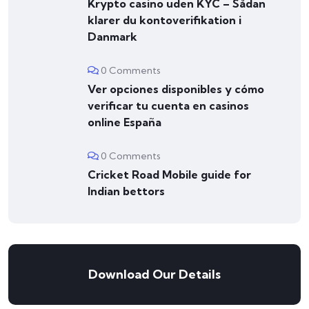
Krypto casino uden KYC – Sådan
klarer du kontoverifikation i
Danmark
0 Comments
Ver opciones disponibles y cómo
verificar tu cuenta en casinos
online España
0 Comments
Cricket Road Mobile guide for
Indian bettors
Download Our Details