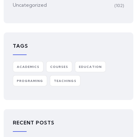
Uncategorized
(102)
TAGS
ACADEMICS
COURSES
EDUCATION
PROGRAMING
TEACHINGS
RECENT POSTS