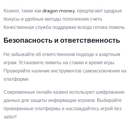
Казино, такие как
dragon money
, предлагают щедрые
бонусы и удобные методы пополнения счета.
Качественная служба поддержки всегда готова помочь.
Безопасность и ответственность
Не забывайте об ответственном подходе к азартным
играм. Установите лимиты на ставки и время игры.
Проверяйте наличие инструментов самоисключения на
платформе.
Современные онлайн казино используют шифрование
данных для защиты информации игроков. Выбирайте
проверенные платформы и наслаждайтесь игрой без
забот!