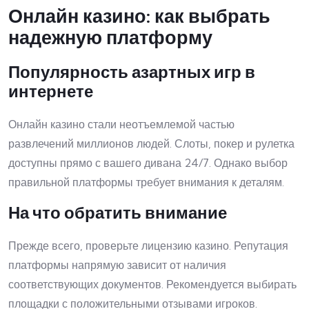
Онлайн казино: как выбрать
надежную платформу
Популярность азартных игр в
интернете
Онлайн казино стали неотъемлемой частью
развлечений миллионов людей. Слоты, покер и рулетка
доступны прямо с вашего дивана 24/7. Однако выбор
правильной платформы требует внимания к деталям.
На что обратить внимание
Прежде всего, проверьте лицензию казино. Репутация
платформы напрямую зависит от наличия
соответствующих документов. Рекомендуется выбирать
площадки с положительными отзывами игроков.