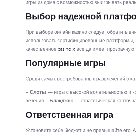
игры из дома с возможностью выигрывать реаль
Выбор надежной платф
При выборе онлайн казино следует обратить вн
использовать сертифицированные платформы, к
качественное
casino x
всегда имеет прозрачную 
Популярные игры
Среди самых востребованных развлечений в ка
–
Слоты
— игры с высокой волатильностью и 
везения –
Блэкджек
— стратегическая карточн
Ответственная игра
Установите себе бюджет и не превышайте его. 