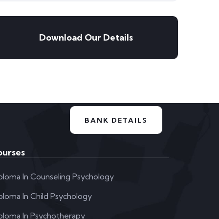
Download Our Details
BANK DETAILS
ourses
ploma In Counseling Psychology
ploma In Child Psychology
ploma In Psychotherapy