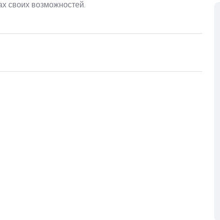
ах своих возможностей.