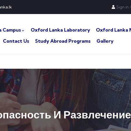
nka.lk
Sign in
/
a Campus
Oxford Lanka Laboratory
Oxford Lanka 
Contact Us
Study Abroad Programs
Gallery
опасность И Развлечение