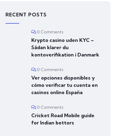
RECENT POSTS
0 Comments
Krypto casino uden KYC –
Sådan klarer du
kontoverifikation i Danmark
0 Comments
Ver opciones disponibles y
cómo verificar tu cuenta en
casinos online España
0 Comments
Cricket Road Mobile guide
for Indian bettors