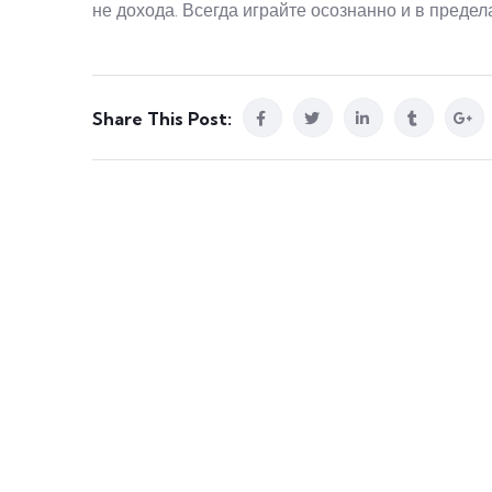
не дохода. Всегда играйте осознанно и в предел
Share This Post: