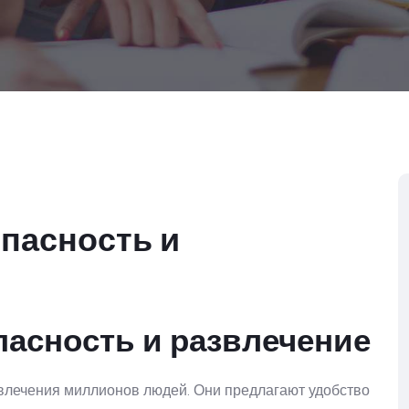
опасность и
пасность и развлечение
влечения миллионов людей. Они предлагают удобство