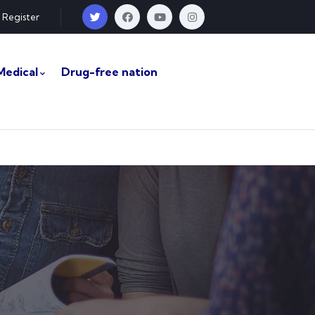
Register
Medical
Drug-free nation