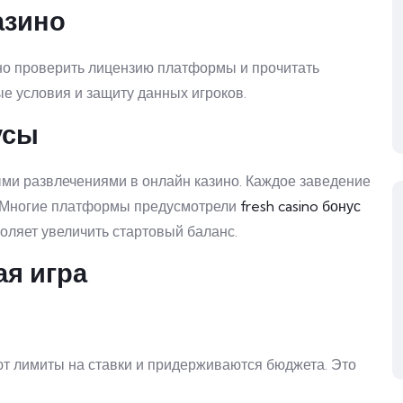
азино
жно проверить лицензию платформы и прочитать
е условия и защиту данных игроков.
усы
и развлечениями в онлайн казино. Каждое заведение
. Многие платформы предусмотрели
fresh casino бонус
оляет увеличить стартовый баланс.
ая игра
т лимиты на ставки и придерживаются бюджета. Это