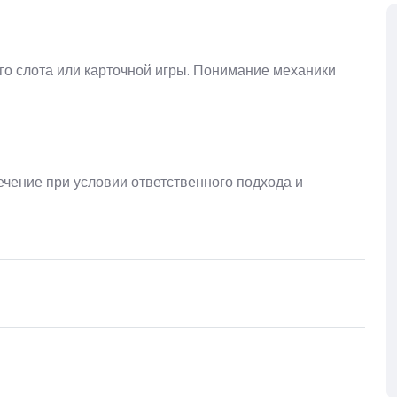
о слота или карточной игры. Понимание механики
ечение при условии ответственного подхода и