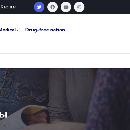
Register
Medical
Drug-free nation
ры