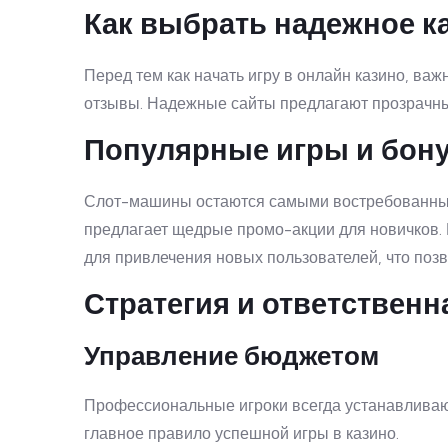
Как выбрать надежное к
Перед тем как начать игру в онлайн казино, ва
отзывы. Надежные сайты предлагают прозрачны
Популярные игры и бон
Слот-машины остаются самыми востребованным
предлагает щедрые промо-акции для новичков
для привлечения новых пользователей, что позв
Стратегия и ответственн
Управление бюджетом
Профессиональные игроки всегда устанавливаю
главное правило успешной игры в казино.