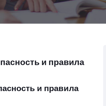
опасность и правила
пасность и правила