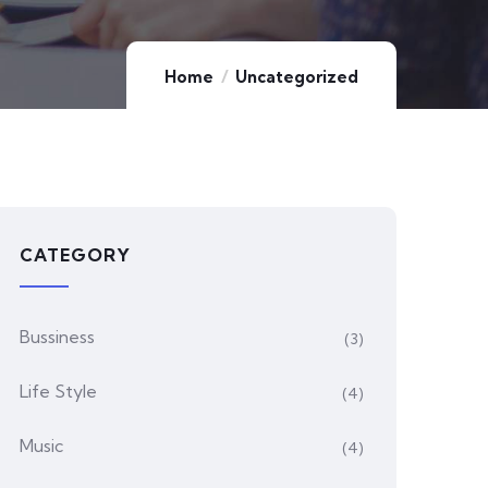
Home
Uncategorized
CATEGORY
Bussiness
(3)
Life Style
(4)
Music
(4)