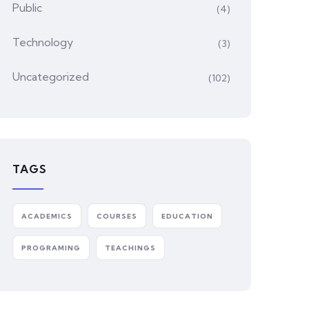
Public
(4)
Technology
(3)
Uncategorized
(102)
TAGS
ACADEMICS
COURSES
EDUCATION
PROGRAMING
TEACHINGS