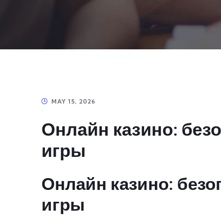
MAY 15, 2026
Онлайн казино: без
игры
Онлайн казино: безо
игры